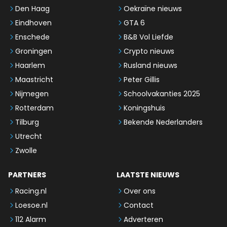
Den Haag
Oekraïne nieuws
Eindhoven
GTA 6
Enschede
B&B Vol Liefde
Groningen
Crypto nieuws
Haarlem
Rusland nieuws
Maastricht
Peter Gillis
Nijmegen
Schoolvakanties 2025
Rotterdam
Koningshuis
Tilburg
Bekende Nederlanders
Utrecht
Zwolle
PARTNERS
LAATSTE NIEUWS
Racing.nl
Over ons
Loesoe.nl
Contact
112 Alarm
Adverteren