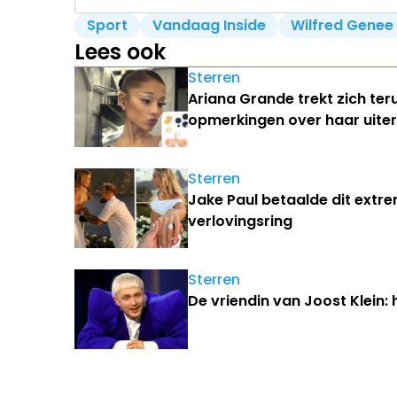
Sport
Vandaag Inside
Wilfred Genee
Lees ook
Sterren
Ariana Grande trekt zich ter
opmerkingen over haar uiterl
Sterren
Jake Paul betaalde dit extr
verlovingsring
Sterren
De vriendin van Joost Klein: 