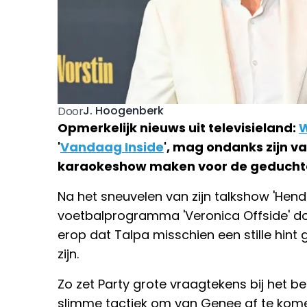
J. Hoogenberk
Door
Opmerkelijk nieuws uit televisieland:
W
'
Vandaag Inside
', mag ondanks zijn va
karaokeshow maken voor de geduchte
Na het sneuvelen van zijn talkshow 'Hendr
voetbalprogramma 'Veronica Offside' door t
erop dat Talpa misschien een stille hint g
zijn.
Zo zet Party grote vraagtekens bij het be
slimme tactiek om van Genee af te komen