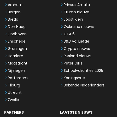
Arnhem
Prinses Amalia
Bergen
Trump nieuws
Breda
Joost Klein
Den Haag
Oekraïne nieuws
Eindhoven
GTA 6
Enschede
B&B Vol Liefde
Groningen
Crypto nieuws
Haarlem
Rusland nieuws
Maastricht
Peter Gillis
Nijmegen
Schoolvakanties 2025
Rotterdam
Koningshuis
Tilburg
Bekende Nederlanders
Utrecht
Zwolle
PARTNERS
LAATSTE NIEUWS