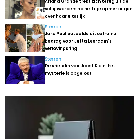
Ariana Grande trekt zich terug uit de
schijnwerpers na heftige opmerkingen
over haar uiterlijk
Sterren
Jake Paul betaalde dit extreme
bedrag voor Jutta Leerdam's
verlovingsring
Sterren
De vriendin van Joost Klein: het
mysterie is opgelost
Laatste nieuws