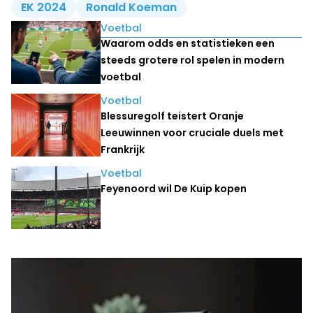
EK 2024
Ronald Koeman
Lees ook
Voetbal
Waarom odds en statistieken een
steeds grotere rol spelen in modern
voetbal
Voetbal
Blessuregolf teistert Oranje
Leeuwinnen voor cruciale duels met
Frankrijk
Voetbal
Feyenoord wil De Kuip kopen
Laatste nieuws