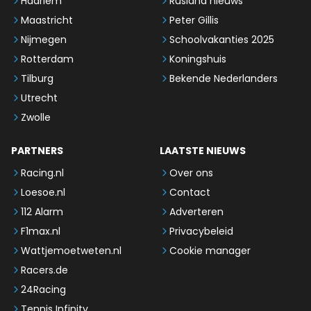
Haarlem
Rusland nieuws
Maastricht
Peter Gillis
Nijmegen
Schoolvakanties 2025
Rotterdam
Koningshuis
Tilburg
Bekende Nederlanders
Utrecht
Zwolle
PARTNERS
LAATSTE NIEUWS
Racing.nl
Over ons
Loesoe.nl
Contact
112 Alarm
Adverteren
F1max.nl
Privacybeleid
Wattjemoetweten.nl
Cookie manager
Racers.de
24Racing
Tennis Infinity