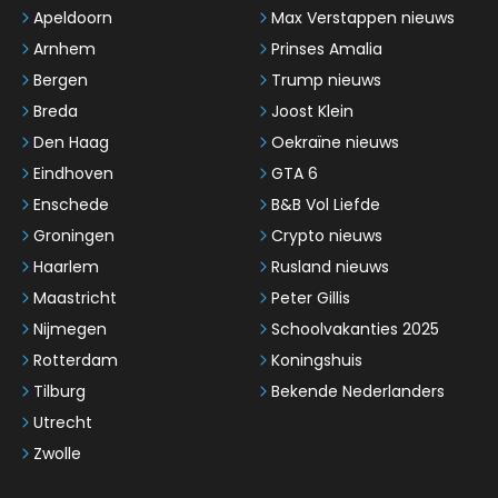
Apeldoorn
Max Verstappen nieuws
Arnhem
Prinses Amalia
Bergen
Trump nieuws
Breda
Joost Klein
Den Haag
Oekraïne nieuws
Eindhoven
GTA 6
Enschede
B&B Vol Liefde
Groningen
Crypto nieuws
Haarlem
Rusland nieuws
Maastricht
Peter Gillis
Nijmegen
Schoolvakanties 2025
Rotterdam
Koningshuis
Tilburg
Bekende Nederlanders
Utrecht
Zwolle