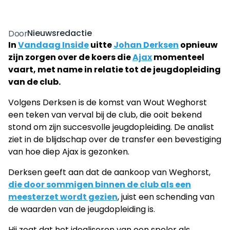
Nieuwsredactie
Door
In
Vandaag Inside
uitte
Johan Derksen
opnieuw
zijn zorgen over de koers die
Ajax
momenteel
vaart, met name in relatie tot de jeugdopleiding
van de club.
Volgens Derksen is de komst van Wout Weghorst
een teken van verval bij de club, die ooit bekend
stond om zijn succesvolle jeugdopleiding. De analist
ziet in de blijdschap over de transfer een bevestiging
van hoe diep Ajax is gezonken.
Derksen geeft aan dat de aankoop van Weghorst,
die door sommigen binnen de club als een
meesterzet wordt gezien
, juist een schending van
de waarden van de jeugdopleiding is.
Hij zegt dat het idealiseren van een speler als