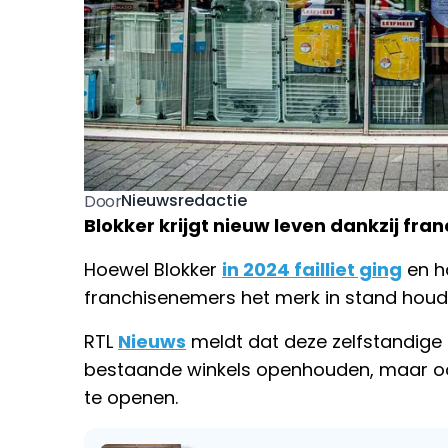
Nieuwsredactie
Door
Blokker krijgt nieuw leven dankzij fran
Hoewel Blokker
in 2024 failliet ging
en ha
franchisenemers het merk in stand houd
RTL
Nieuws
meldt dat deze zelfstandige
bestaande winkels openhouden, maar oo
te openen.