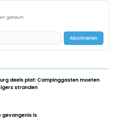
een gebeurt.
Abonneren
burg deels plat: Campinggasten moeten
zigers stranden
e gevangenis is