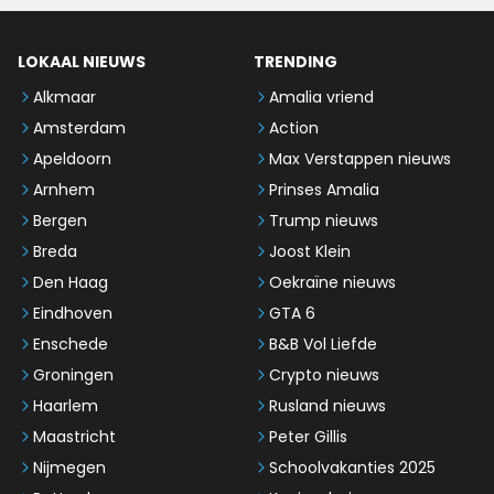
LOKAAL NIEUWS
TRENDING
Alkmaar
Amalia vriend
Amsterdam
Action
Apeldoorn
Max Verstappen nieuws
Arnhem
Prinses Amalia
Bergen
Trump nieuws
Breda
Joost Klein
Den Haag
Oekraïne nieuws
Eindhoven
GTA 6
Enschede
B&B Vol Liefde
Groningen
Crypto nieuws
Haarlem
Rusland nieuws
Maastricht
Peter Gillis
Nijmegen
Schoolvakanties 2025