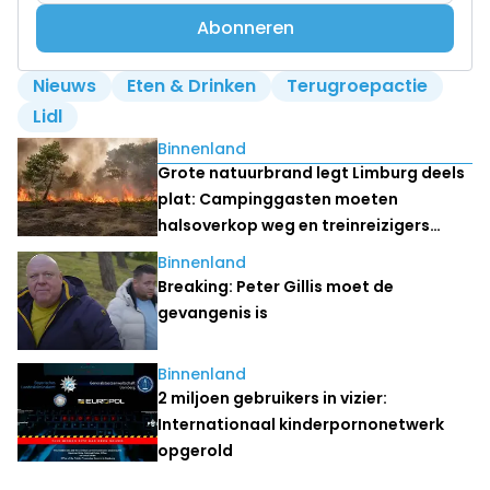
Abonneren
Nieuws
Eten & Drinken
Terugroepactie
Lidl
Lees ook
Binnenland
Grote natuurbrand legt Limburg deels
plat: Campinggasten moeten
halsoverkop weg en treinreizigers
stranden
Binnenland
Breaking: Peter Gillis moet de
gevangenis is
Binnenland
2 miljoen gebruikers in vizier:
Internationaal kinderpornonetwerk
opgerold