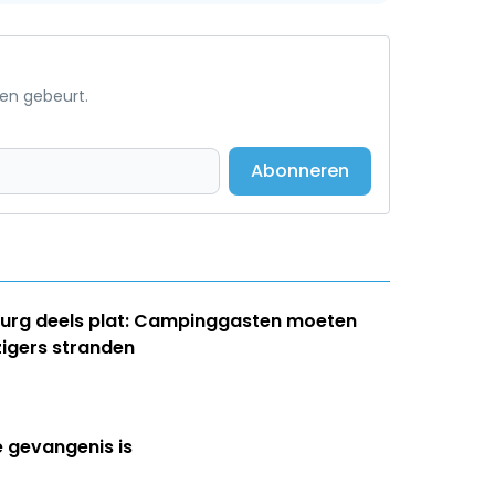
een gebeurt.
Abonneren
burg deels plat: Campinggasten moeten
zigers stranden
e gevangenis is