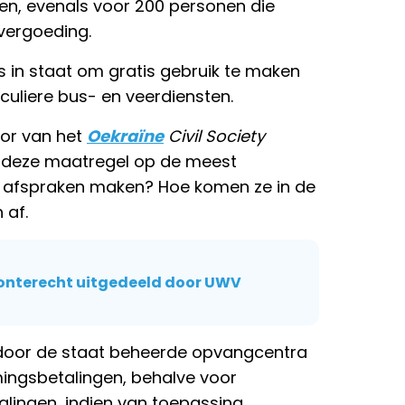
en, evenals voor 200 personen die
vergoeding.
s in staat om gratis gebruik te maken
uliere bus- en veerdiensten.
tor van het
Oekraïne
Civil Society
 deze maatregel op de meest
 afspraken maken? Hoe komen ze in de
 af.
t onterecht uitgedeeld door UWV
n door de staat beheerde opvangcentra
ingsbetalingen, behalve voor
lingen, indien van toepassing.