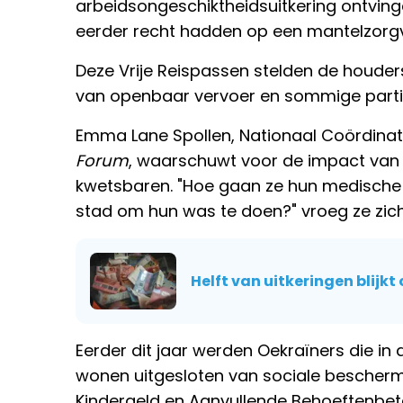
arbeidsongeschiktheidsuitkering ontving
eerder recht hadden op een mantelzorg
Deze Vrije Reispassen stelden de houder
van openbaar vervoer en sommige partic
Emma Lane Spollen, Nationaal Coördina
Forum
, waarschuwt voor de impact van
kwetsbaren. "Hoe gaan ze hun medische
stad om hun was te doen?" vroeg ze zich
Helft van uitkeringen blijk
Eerder dit jaar werden Oekraïners die i
wonen uitgesloten van sociale bescherm
Kindergeld en Aanvullende Behoeftenbeta