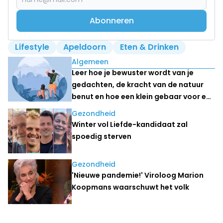
Abonneren
Lifestyle
Apeldoorn
Eten & Drinken
Lees ook
Algemeen
Leer hoe je bewuster wordt van je
gedachten, de kracht van de natuur
benut en hoe een klein gebaar voor een
ander ook jouw dag positief kan
Gezondheid
veranderen
Winter vol Liefde-kandidaat zal
spoedig sterven
Gezondheid
'Nieuwe pandemie!' Viroloog Marion
Koopmans waarschuwt het volk