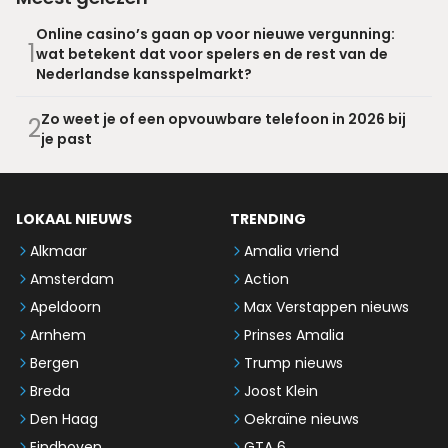
Online casino’s gaan op voor nieuwe vergunning:
1
wat betekent dat voor spelers en de rest van de
Nederlandse kansspelmarkt?
Zo weet je of een opvouwbare telefoon in 2026 bij
2
je past
LOKAAL NIEUWS
TRENDING
Alkmaar
Amalia vriend
Amsterdam
Action
Apeldoorn
Max Verstappen nieuws
Arnhem
Prinses Amalia
Bergen
Trump nieuws
Breda
Joost Klein
Den Haag
Oekraïne nieuws
Eindhoven
GTA 6