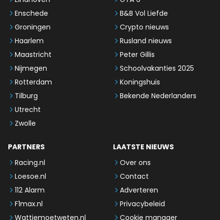
Enschede
B&B Vol Liefde
Groningen
Crypto nieuws
Haarlem
Rusland nieuws
Maastricht
Peter Gillis
Nijmegen
Schoolvakanties 2025
Rotterdam
Koningshuis
Tilburg
Bekende Nederlanders
Utrecht
Zwolle
PARTNERS
LAATSTE NIEUWS
Racing.nl
Over ons
Loesoe.nl
Contact
112 Alarm
Adverteren
F1max.nl
Privacybeleid
Wattjemoetweten.nl
Cookie manager