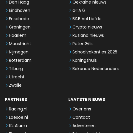
Den Haag
Oekraïne nieuws
Eindhoven
GTA 6
Enschede
B&B Vol Liefde
Groningen
Crypto nieuws
Haarlem
Rusland nieuws
Maastricht
Peter Gillis
Nijmegen
Schoolvakanties 2025
Rotterdam
Koningshuis
Tilburg
Bekende Nederlanders
Utrecht
Zwolle
PARTNERS
LAATSTE NIEUWS
Racing.nl
Over ons
Loesoe.nl
Contact
112 Alarm
Adverteren