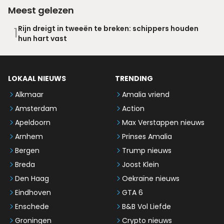
Meest gelezen
Rijn dreigt in tweeën te breken: schippers houden
1
hun hart vast
LOKAAL NIEUWS
TRENDING
Alkmaar
Amalia vriend
Amsterdam
Action
Apeldoorn
Max Verstappen nieuws
Arnhem
Prinses Amalia
Bergen
Trump nieuws
Breda
Joost Klein
Den Haag
Oekraïne nieuws
Eindhoven
GTA 6
Enschede
B&B Vol Liefde
Groningen
Crypto nieuws